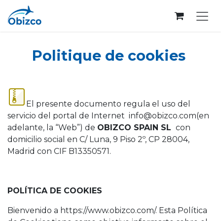
Se rendre au contenu
Politique de cookies
El presente documento regula el uso del
servicio del portal de Internet info@obizco.com(en
adelante, la “Web”) de
OBIZCO SPAIN SL
con
domicilio social en C/ Luna, 9 Piso 2º, CP 28004,
Madrid con CIF B13350571.
POLÍTICA DE COOKIES
Bienvenido a https://www.obizco.com/. Esta Política