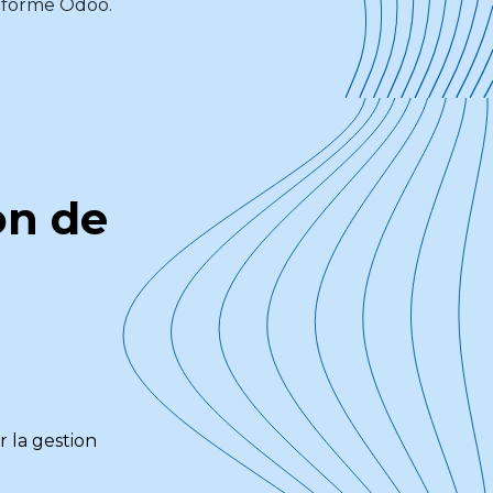
ateforme Odoo.
on de
 la gestion