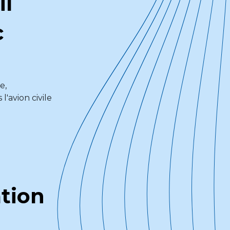
il
c
e,
'avion civile
tion