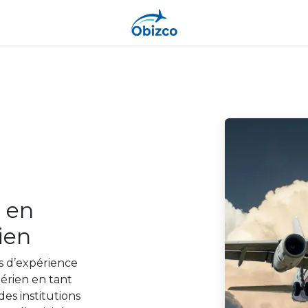
l en
ien
s d’expérience
aérien en tant
es institutions